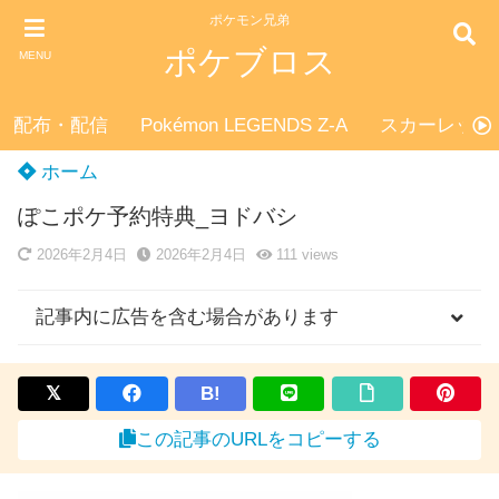
ポケモン兄弟
ポケブロス
MENU
配布・配信
Pokémon LEGENDS Z-A
スカーレット
ホーム
ぽこポケ予約特典_ヨドバシ
2026年2月4日
2026年2月4日
111
views
記事内に広告を含む場合があります
B!
この記事のURLをコピーする