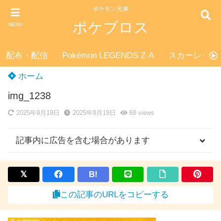
ポケモン兄弟
ポケブロス
MENU
配布・配信
Pokémon LEGENDS Z-A
スカーレット
ホーム
img_1238
2025年9月19日
2025年9月19日
68
views
記事内に広告を含む場合があります
B!
この記事のURLをコピーする