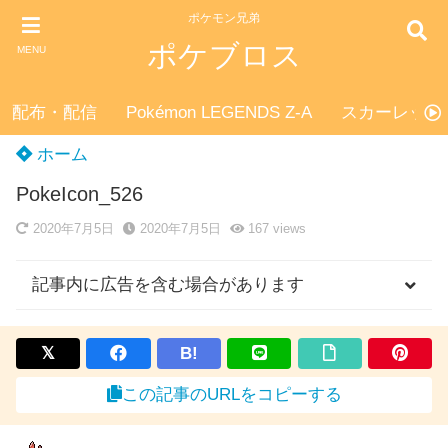
ポケモン兄弟
ポケブロス
MENU
配布・配信
Pokémon LEGENDS Z-A
スカーレット
ホーム
PokeIcon_526
2020年7月5日
2020年7月5日
167
views
記事内に広告を含む場合があります
B!
この記事のURLをコピーする