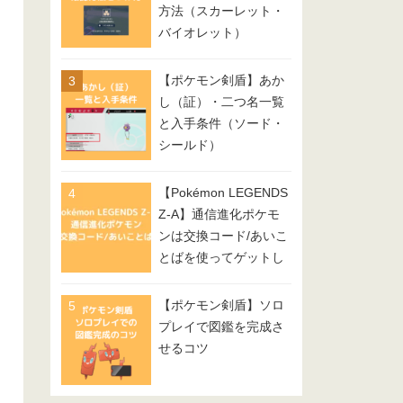
方法（スカーレット・
バイオレット）
【ポケモン剣盾】あか
し（証）・二つ名一覧
と入手条件（ソード・
シールド）
【Pokémon LEGENDS
Z-A】通信進化ポケモ
ンは交換コード/あいこ
とばを使ってゲットし
てみよう
【ポケモン剣盾】ソロ
プレイで図鑑を完成さ
せるコツ