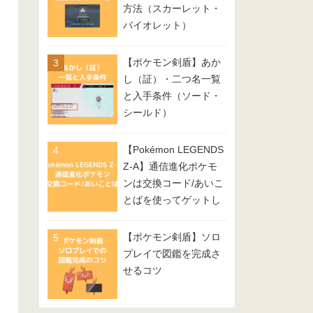
方法（スカーレット・
バイオレット）
【ポケモン剣盾】あか
し（証）・二つ名一覧
と入手条件（ソード・
シールド）
【Pokémon LEGENDS
Z-A】通信進化ポケモ
ンは交換コード/あいこ
とばを使ってゲットし
てみよう
【ポケモン剣盾】ソロ
プレイで図鑑を完成さ
せるコツ