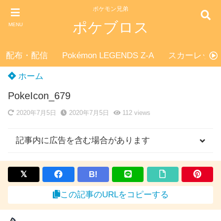
ポケモン兄弟
ポケブロス
MENU
配布・配信
Pokémon LEGENDS Z-A
スカーレット
ホーム
PokeIcon_679
2020年7月5日
2020年7月5日
112
views
記事内に広告を含む場合があります
B!
この記事のURLをコピーする