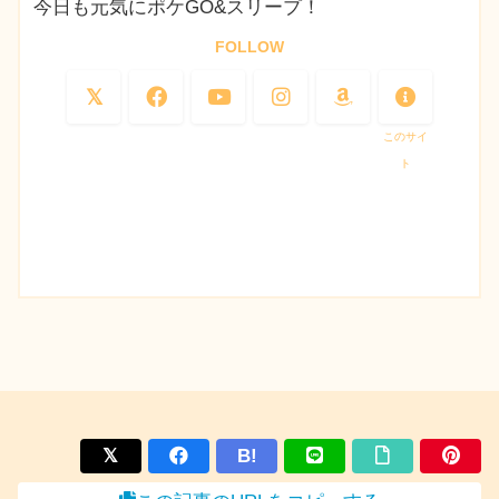
今日も元気にポケGO&スリープ！
FOLLOW
このサイ
ト
B!