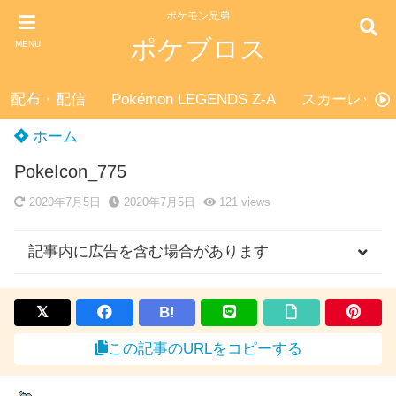
ポケモン兄弟
ポケブロス
MENU
配布・配信
Pokémon LEGENDS Z-A
スカーレット
ホーム
PokeIcon_775
2020年7月5日
2020年7月5日
121
views
記事内に広告を含む場合があります
B!
この記事のURLをコピーする