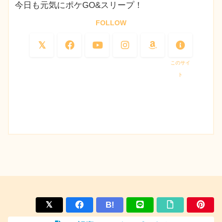
今日も元気にポケGO&スリープ！
FOLLOW
このサイ
ト
B!