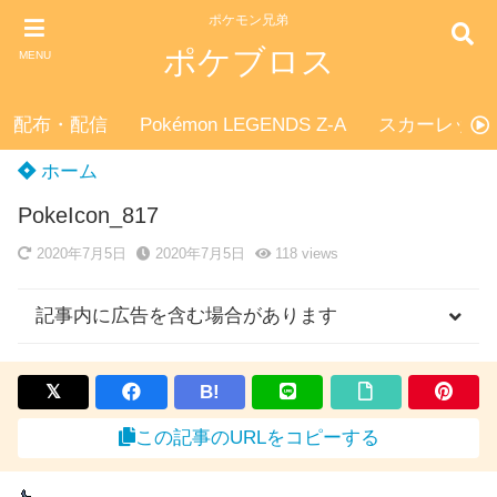
ポケモン兄弟
ポケブロス
MENU
配布・配信
Pokémon LEGENDS Z-A
スカーレット
ホーム
PokeIcon_817
2020年7月5日
2020年7月5日
118
views
記事内に広告を含む場合があります
B!
この記事のURLをコピーする