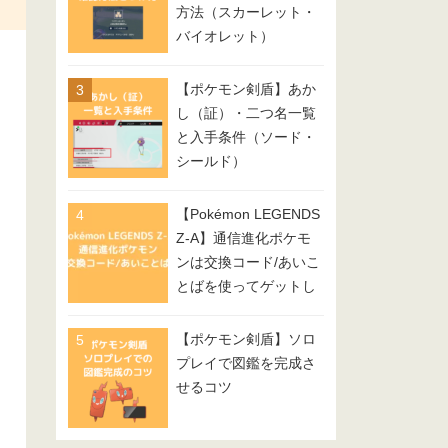
方法（スカーレット・
バイオレット）
【ポケモン剣盾】あか
し（証）・二つ名一覧
と入手条件（ソード・
シールド）
【Pokémon LEGENDS
Z-A】通信進化ポケモ
ンは交換コード/あいこ
とばを使ってゲットし
てみよう
【ポケモン剣盾】ソロ
プレイで図鑑を完成さ
せるコツ