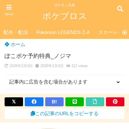
ポケモン兄弟
ポケブロス
MENU
配布・配信
Pokémon LEGENDS Z-A
スカーレット
ホーム
ぽこポケ予約特典_ノジマ
2026年2月4日
2026年2月4日
112
views
記事内に広告を含む場合があります
B!
この記事のURLをコピーする