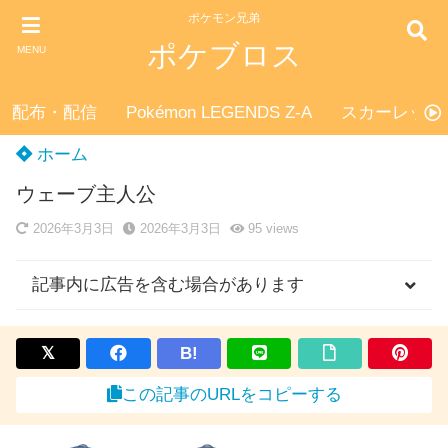
ポケモン兄弟
ポケブロス
MENU
配布・配信
Pokémon LEGENDS Z-A
スカーレット
ホーム
ウェーブ主人公
2026年3月3日
2026年3月3日
95
views
記事内に広告を含む場合があります
B!
この記事のURLをコピーする