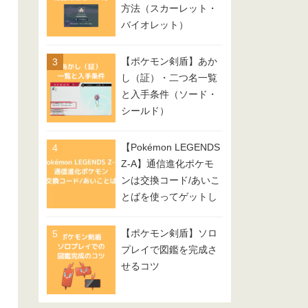
方法（スカーレット・
バイオレット）
【ポケモン剣盾】あか
し（証）・二つ名一覧
と入手条件（ソード・
シールド）
【Pokémon LEGENDS
Z-A】通信進化ポケモ
ンは交換コード/あいこ
とばを使ってゲットし
てみよう
【ポケモン剣盾】ソロ
プレイで図鑑を完成さ
せるコツ