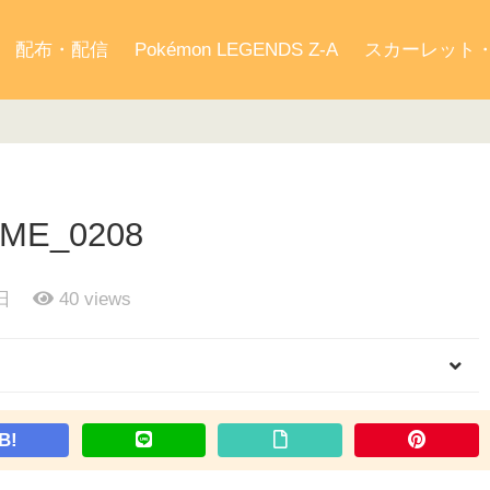
配布・配信
Pokémon LEGENDS Z-A
スカーレット
ME_0208
日
40
views
B!