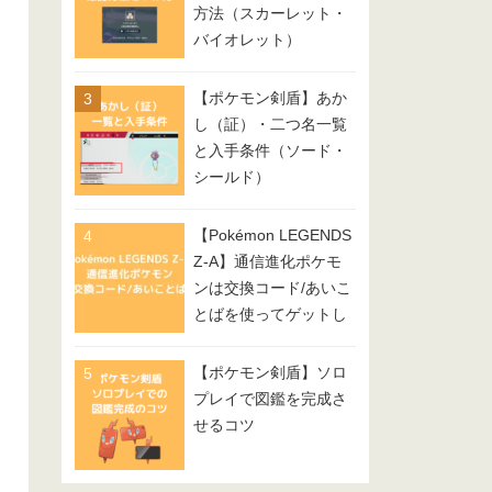
方法（スカーレット・
バイオレット）
【ポケモン剣盾】あか
し（証）・二つ名一覧
と入手条件（ソード・
シールド）
【Pokémon LEGENDS
Z-A】通信進化ポケモ
ンは交換コード/あいこ
とばを使ってゲットし
てみよう
【ポケモン剣盾】ソロ
プレイで図鑑を完成さ
せるコツ