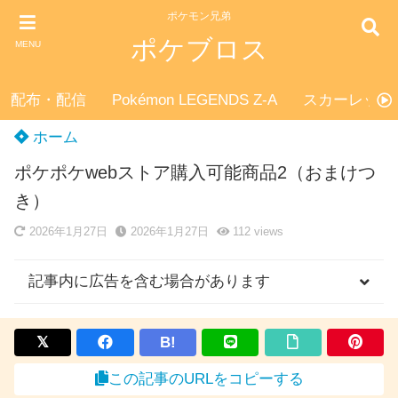
ポケモン兄弟
ポケブロス
MENU
配布・配信
Pokémon LEGENDS Z-A
スカーレット
ホーム
ポケポケwebストア購入可能商品2（おまけつ
き）
2026年1月27日
2026年1月27日
112
views
記事内に広告を含む場合があります
B!
この記事のURLをコピーする