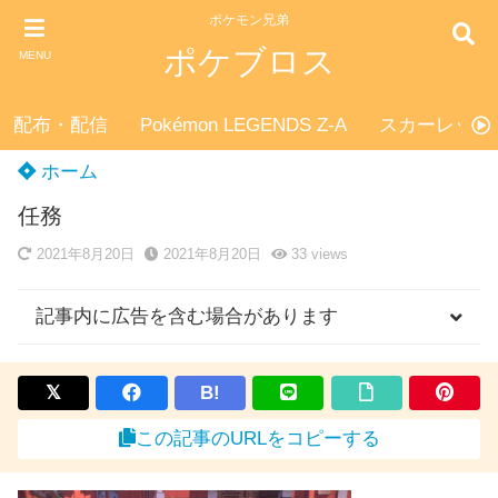
ポケモン兄弟
ポケブロス
MENU
配布・配信
Pokémon LEGENDS Z-A
スカーレット
ホーム
任務
2021年8月20日
2021年8月20日
33
views
記事内に広告を含む場合があります
B!
この記事のURLをコピーする