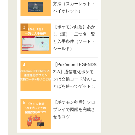
方法（スカーレット・
バイオレット）
【ポケモン剣盾】あか
し（証）・二つ名一覧
と入手条件（ソード・
シールド）
【Pokémon LEGENDS
Z-A】通信進化ポケモ
ンは交換コード/あいこ
とばを使ってゲットし
てみよう
【ポケモン剣盾】ソロ
プレイで図鑑を完成さ
せるコツ