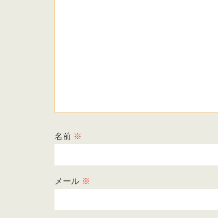
名前
※
メール
※