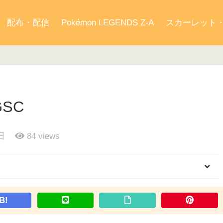
配布・配信
Pokémon LEGENDS Z-A
スカーレット
GSC
日
84
views
B!