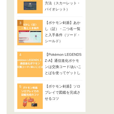
方法（スカーレット・
バイオレット）
【ポケモン剣盾】あか
し（証）・二つ名一覧
と入手条件（ソード・
シールド）
【Pokémon LEGENDS
Z-A】通信進化ポケモ
ンは交換コード/あいこ
とばを使ってゲットし
てみよう
【ポケモン剣盾】ソロ
プレイで図鑑を完成さ
せるコツ