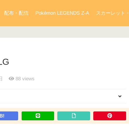
配布・配信
Pokémon LEGENDS Z-A
スカーレット
LG
日
88
views
B!