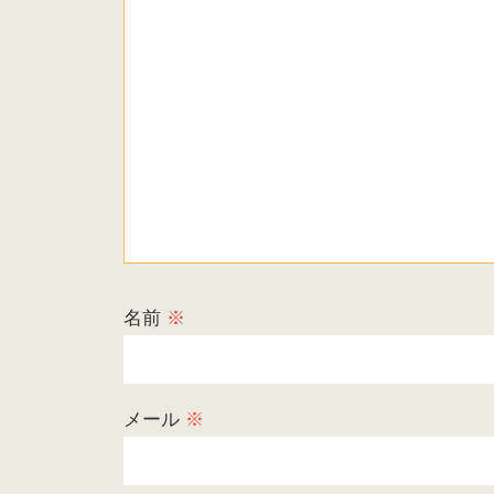
名前
※
メール
※