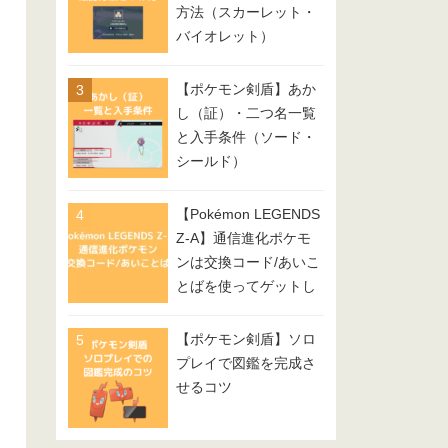
方法（スカーレット・
バイオレット）
【ポケモン剣盾】あか
し（証）・二つ名一覧
と入手条件（ソード・
シールド）
【Pokémon LEGENDS
Z-A】通信進化ポケモ
ンは交換コード/あいこ
とばを使ってゲットし
てみよう
【ポケモン剣盾】ソロ
プレイで図鑑を完成さ
せるコツ