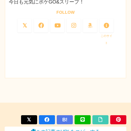
今日も元気にポケGO&スリープ！
FOLLOW
このサイ
ト
B!