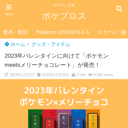
ポケモン兄弟
ポケブロス
MENU
配布・配信
Pokémon LEGENDS Z-A
スカーレット
ホーム
グッズ・アイテム
2023年バレンタインに向けて「ポケモン
meetsメリーチョコレート」が発売！
2023年12月1日
2022年11月30日
3 min
8,040
views