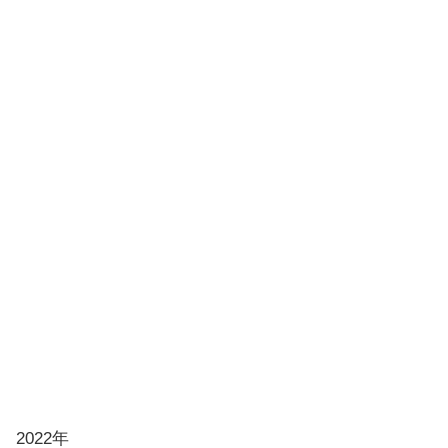
アソートボックス(赤)
2022年