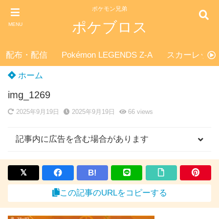
ポケモン兄弟
ポケブロス
MENU
配布・配信
Pokémon LEGENDS Z-A
スカーレット
ホーム
img_1269
2025年9月19日
2025年9月19日
66
views
記事内に広告を含む場合があります
B!
この記事のURLをコピーする