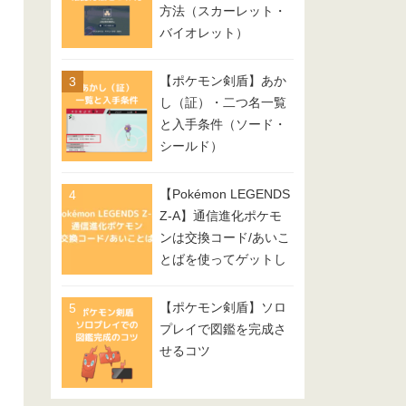
方法（スカーレット・
バイオレット）
【ポケモン剣盾】あか
し（証）・二つ名一覧
と入手条件（ソード・
シールド）
【Pokémon LEGENDS
Z-A】通信進化ポケモ
ンは交換コード/あいこ
とばを使ってゲットし
てみよう
【ポケモン剣盾】ソロ
プレイで図鑑を完成さ
せるコツ