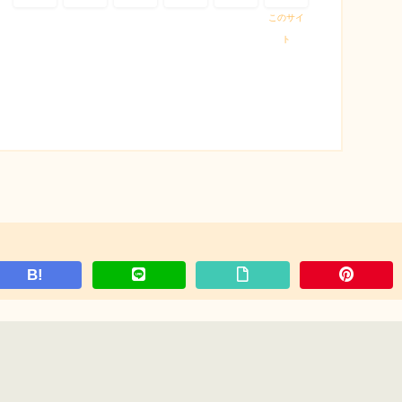
このサイ
ト
B!