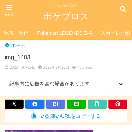
ポケモン兄弟
ポケブロス
MENU
配布・配信
Pokémon LEGENDS Z-A
スカーレット
ホーム
img_1403
2025年9月26日
2025年9月26日
73
views
記事内に広告を含む場合があります
B!
この記事のURLをコピーする