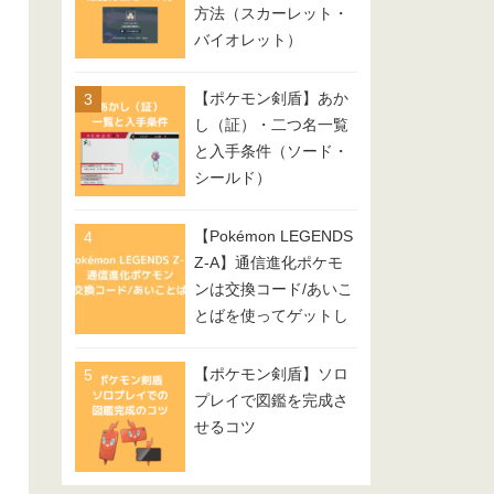
方法（スカーレット・
バイオレット）
【ポケモン剣盾】あか
し（証）・二つ名一覧
と入手条件（ソード・
シールド）
【Pokémon LEGENDS
Z-A】通信進化ポケモ
ンは交換コード/あいこ
とばを使ってゲットし
てみよう
【ポケモン剣盾】ソロ
プレイで図鑑を完成さ
せるコツ