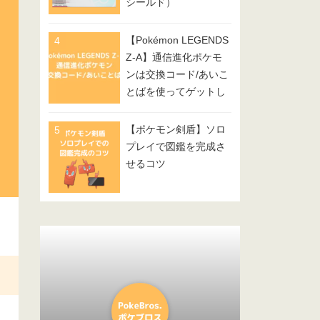
シールド）
【Pokémon LEGENDS
Z-A】通信進化ポケモ
ンは交換コード/あいこ
とばを使ってゲットし
てみよう
【ポケモン剣盾】ソロ
プレイで図鑑を完成さ
せるコツ