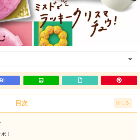
B!
目次
ン
ラボ！