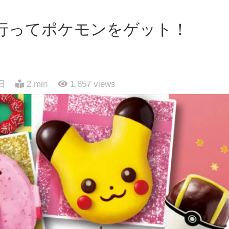
行ってポケモンをゲット！
日
2 min
1,857
views