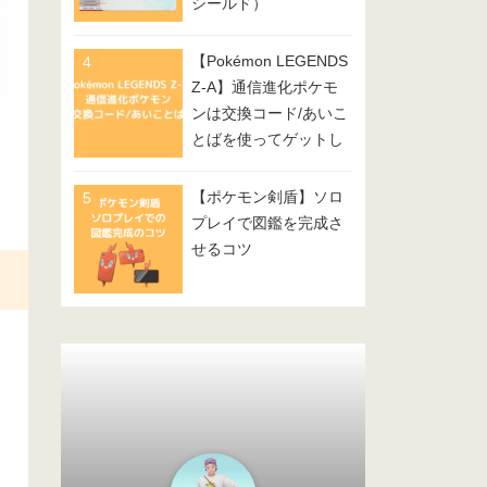
シールド）
【Pokémon LEGENDS
Z-A】通信進化ポケモ
ンは交換コード/あいこ
とばを使ってゲットし
てみよう
【ポケモン剣盾】ソロ
プレイで図鑑を完成さ
せるコツ