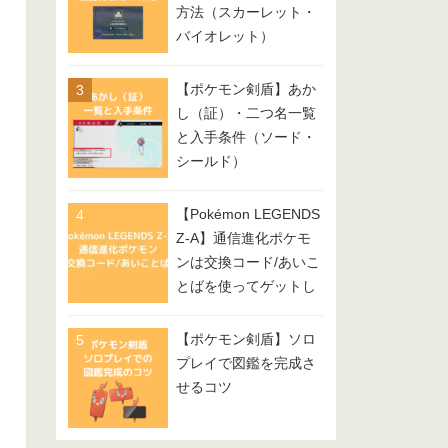
方法（スカーレット・
バイオレット）
【ポケモン剣盾】あか
し（証）・二つ名一覧
と入手条件（ソード・
シールド）
【Pokémon LEGENDS
Z-A】通信進化ポケモ
ンは交換コード/あいこ
とばを使ってゲットし
てみよう
【ポケモン剣盾】ソロ
プレイで図鑑を完成さ
せるコツ