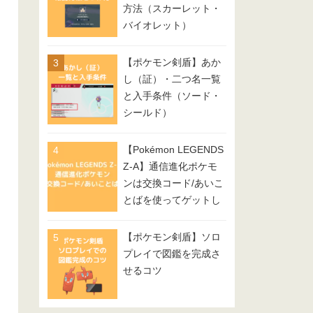
方法（スカーレット・
バイオレット）
【ポケモン剣盾】あか
し（証）・二つ名一覧
と入手条件（ソード・
シールド）
【Pokémon LEGENDS
Z-A】通信進化ポケモ
ンは交換コード/あいこ
とばを使ってゲットし
てみよう
【ポケモン剣盾】ソロ
プレイで図鑑を完成さ
せるコツ