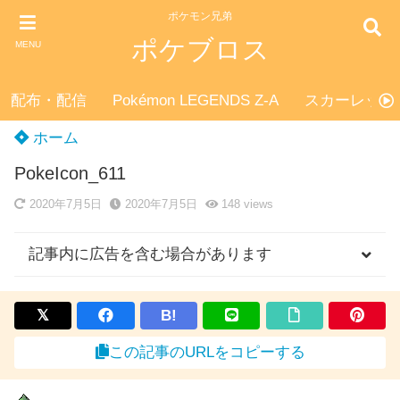
ポケモン兄弟
ポケブロス
MENU
配布・配信
Pokémon LEGENDS Z-A
スカーレット
ホーム
PokeIcon_611
2020年7月5日
2020年7月5日
148
views
記事内に広告を含む場合があります
B!
この記事のURLをコピーする