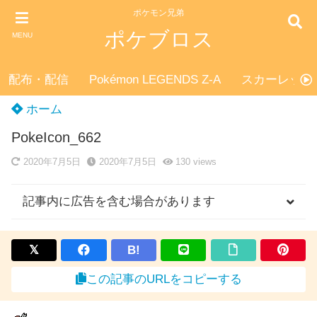
ポケモン兄弟
ポケブロス
MENU
配布・配信
Pokémon LEGENDS Z-A
スカーレット
ホーム
PokeIcon_662
2020年7月5日
2020年7月5日
130
views
記事内に広告を含む場合があります
B!
この記事のURLをコピーする