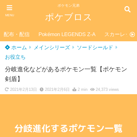
ポケモン兄弟
ポケブロス
MENU
配布・配信
Pokémon LEGENDS Z-A
スカーレット
ホーム
メインシリーズ
ソードシールド
お役立ち
分岐進化などがあるポケモン一覧【ポケモン
剣盾】
2021年2月13日
2021年2月6日
2 min
24,373
views