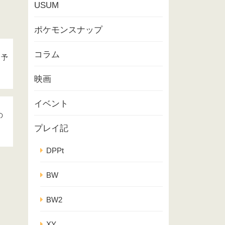
USUM
ポケモンスナップ
コラム
・予
映画
イベント
の
プレイ記
DPPt
BW
BW2
XY