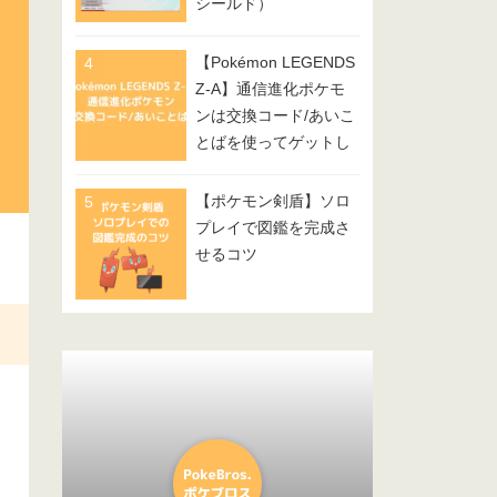
シールド）
【Pokémon LEGENDS
Z-A】通信進化ポケモ
ンは交換コード/あいこ
とばを使ってゲットし
てみよう
【ポケモン剣盾】ソロ
プレイで図鑑を完成さ
せるコツ