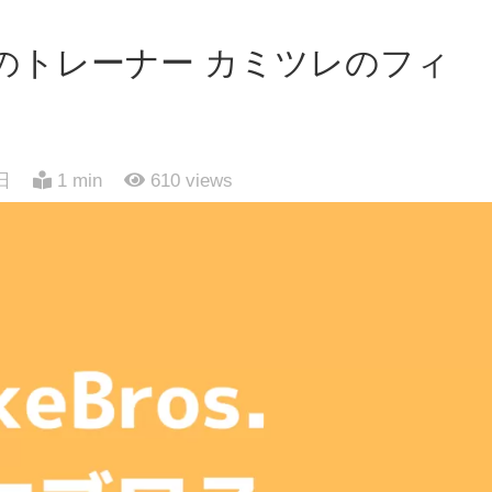
のトレーナー カミツレのフィ
日
1 min
610
views