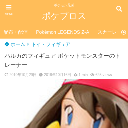
ポケモン兄弟
ポケブロス
MENU
配布・配信
Pokémon LEGENDS Z-A
スカーレット
ホーム
トイ・フィギュア
ハルカのフィギュア ポケットモンスターのト
レーナー
2019年10月29日
2019年10月16日
1 min
625
views