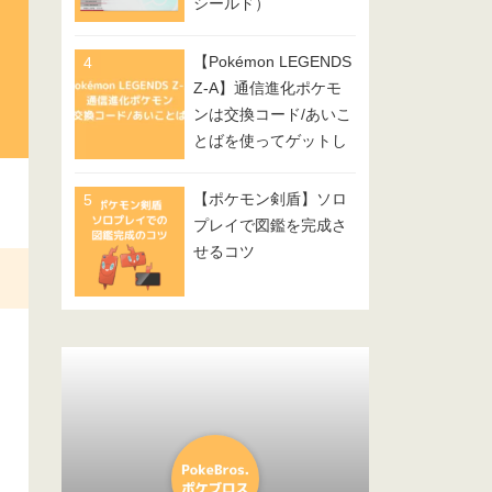
シールド）
【Pokémon LEGENDS
Z-A】通信進化ポケモ
ンは交換コード/あいこ
とばを使ってゲットし
てみよう
【ポケモン剣盾】ソロ
プレイで図鑑を完成さ
せるコツ