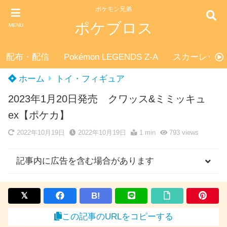
ポケモン兄弟
ポケブロス
MENU
配布・配信
Pokémon LEGENDS Z-A
スカーレット
ホーム
トイ・フィギュア
2023年1月20日発売 クワッス&ミミッキュ
ex【ポケカ】
2022年10月19日
2022年10月19日
1 min
793
views
記事内に広告を含む場合があります
B!
この記事のURLをコピーする