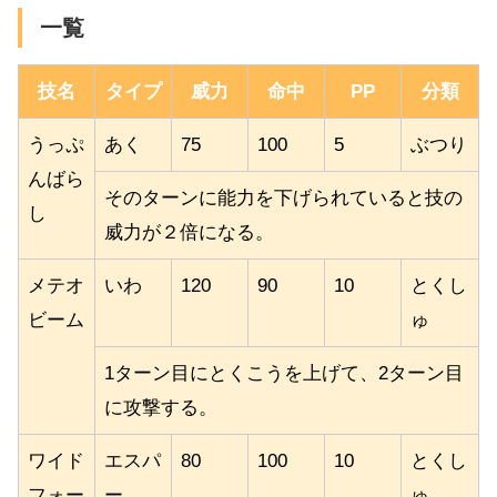
一覧
技名
タイプ
威力
命中
PP
分類
うっぷ
あく
75
100
5
ぶつり
んばら
そのターンに能力を下げられていると技の
し
威力が２倍になる。
メテオ
いわ
120
90
10
とくし
ビーム
ゅ
1ターン目にとくこうを上げて、2ターン目
に攻撃する。
ワイド
エスパ
80
100
10
とくし
フォー
ー
ゅ