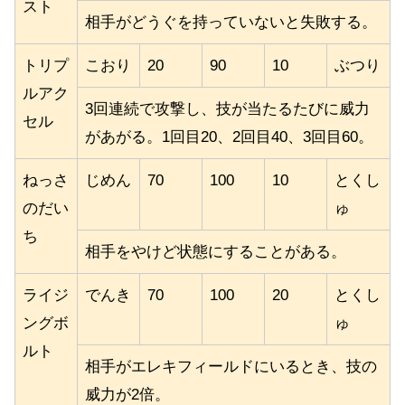
スト
相手がどうぐを持っていないと失敗する。
トリプ
こおり
20
90
10
ぶつり
ルアク
3回連続で攻撃し、技が当たるたびに威力
セル
があがる。1回目20、2回目40、3回目60。
ねっさ
じめん
70
100
10
とくし
のだい
ゅ
ち
相手をやけど状態にすることがある。
ライジ
でんき
70
100
20
とくし
ングボ
ゅ
ルト
相手がエレキフィールドにいるとき、技の
威力が2倍。