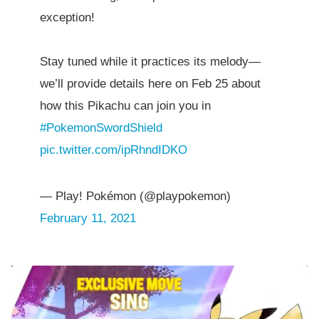
exception!
Stay tuned while it practices its melody—
we’ll provide details here on Feb 25 about
how this Pikachu can join you in
#PokemonSwordShield
pic.twitter.com/ipRhndIDKO
— Play! Pokémon (@playpokemon)
February 11, 2021