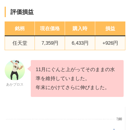
評価損益
銘柄
現在価格
購入時
損益
任天堂
7,359円
6,433円
+926円
11月にぐんと上がってそのままの水
準を維持していました。
あかブロス
年末にかけてさらに伸びました。