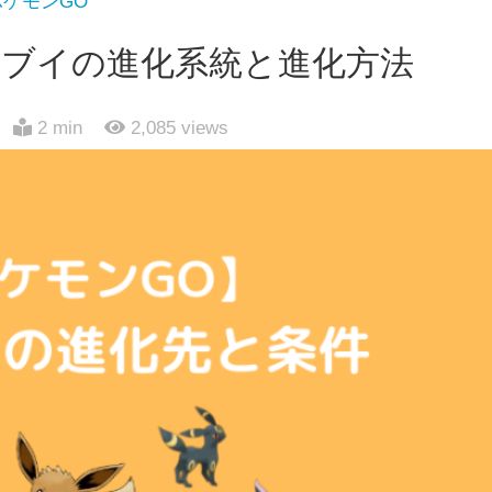
ポケモンGO
ーブイの進化系統と進化方法
2 min
2,085
views