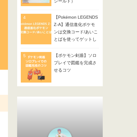
シールド）
【Pokémon LEGENDS
Z-A】通信進化ポケモ
ンは交換コード/あいこ
とばを使ってゲットし
てみよう
【ポケモン剣盾】ソロ
プレイで図鑑を完成さ
せるコツ