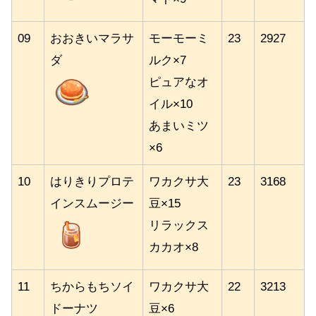
09
おおきいマラサ
モーモーミ
23
2927
ダ
ルク×7
ピュアなオ
イル×10
あまいミツ
×6
10
はりきりプロテ
ワカクサ大
23
3168
インスムージー
豆×15
リラックス
カカオ×8
11
ちからもちソイ
ワカクサ大
22
3213
ドーナツ
豆×6