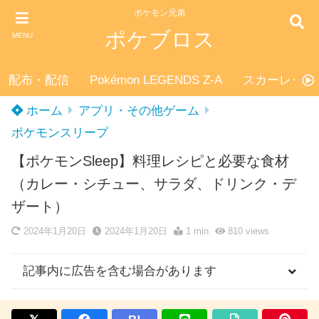
ポケモン兄弟
ポケブロス
MENU
配布・配信
Pokémon LEGENDS Z-A
スカーレット
ホーム
アプリ・その他ゲーム
ポケモンスリープ
【ポケモンSleep】料理レシピと必要な食材
（カレー・シチュー、サラダ、ドリンク・デ
ザート）
2024年1月20日
2024年1月20日
1 min
810
views
記事内に広告を含む場合があります