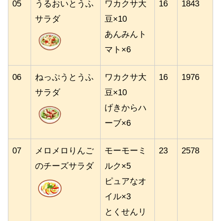
05
うるおいとうふ
ワカクサ大
16
1843
サラダ
豆×10
あんみんト
マト×6
06
ねっぷうとうふ
ワカクサ大
16
1976
サラダ
豆×10
げきからハ
ーブ×6
07
メロメロりんご
モーモーミ
23
2578
のチーズサラダ
ルク×5
ピュアなオ
イル×3
とくせんリ