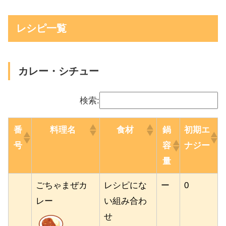
レシピ一覧
カレー・シチュー
検索:
番
料理名
食材
鍋
初期エ
号
容
ナジー
量
ごちゃまぜカ
レシピにな
ー
0
レー
い組み合わ
せ