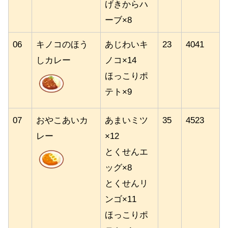
げきからハ
ーブ×8
06
キノコのほう
あじわいキ
23
4041
しカレー
ノコ×14
ほっこりポ
テト×9
07
おやこあいカ
あまいミツ
35
4523
レー
×12
とくせんエ
ッグ×8
とくせんリ
ンゴ×11
ほっこりポ