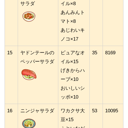
サラダ
イル×8
あんみんト
マト×8
あじわいキ
ノコ×17
15
ヤドンテールの
ピュアなオ
35
8169
ペッパーサラダ
イル×15
げきからハ
ーブ×10
おいしいシ
ッポ×10
16
ニンジャサラダ
ワカクサ大
53
10095
豆×15