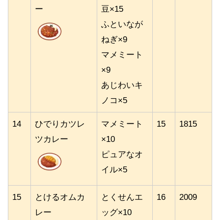
ー
豆×15
ふといなが
ねぎ×9
マメミート
×9
あじわいキ
ノコ×5
14
ひでりカツレ
マメミート
15
1815
ツカレー
×10
ピュアなオ
イル×5
15
とけるオムカ
とくせんエ
16
2009
レー
ッグ×10