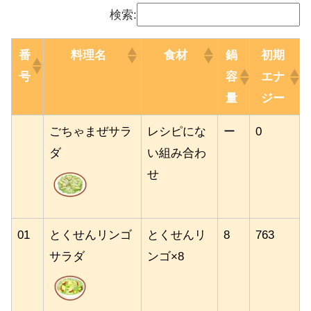
検索:
番
料理名
食材
鍋
初期
号
容
エナ
量
ジー
ごちゃまぜサラ
レシピにな
ー
0
ダ
い組み合わ
せ
01
とくせんリンゴ
とくせんリ
8
763
サラダ
ンゴ×8