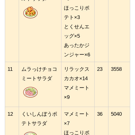
ほっこりポ
テト×3
とくせんエ
ッグ×5
あったかジ
ンジャー×6
11
ムラっけチョコ
リラックス
23
3558
ミートサラダ
カカオ×14
マメミート
×9
12
くいしんぼうポ
マメミート
36
5040
テトサラダ
×7
ほっこりポ