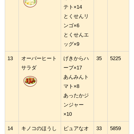
テト×14
とくせんリ
ンゴ×6
とくせんエ
ッグ×9
13
オーバーヒート
げきからハ
35
5225
サラダ
ーブ×17
あんみんト
マト×8
あったかジ
ンジャー
×10
14
キノコのほうし
ピュアなオ
33
5859