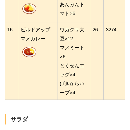
あんみんト
マト×6
16
ビルドアップ
ワカクサ大
26
3274
マメカレー
豆×12
マメミート
×6
とくせんエ
ッグ×4
げきからハ
ーブ×4
サラダ