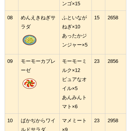
ンゴ×15
08
めんえきねぎサ
ふといなが
15
2658
ラダ
ねぎ×10
あったかジ
ンジャー×5
09
モーモーカプレ
モーモーミ
23
2856
ーゼ
ルク×12
ピュアなオ
イル×5
あんみんト
マト×6
10
ばかぢからワイ
マメミート
23
2958
ルドサラダ
×9