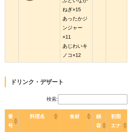
ふといなが
ねぎ×15
あったかジ
ンジャー
×11
あじわいキ
ノコ×12
ドリンク・デザート
検索:
番
料理名
食材
鍋
初期
号
容
エナ