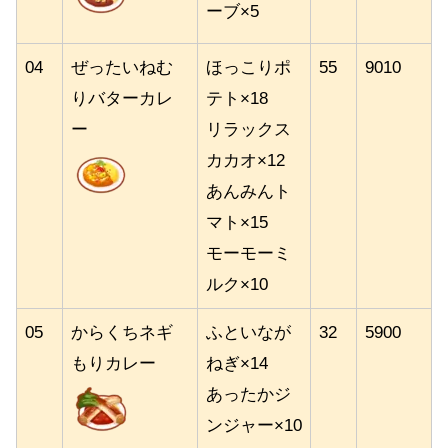
ーブ×5
04
ぜったいねむ
ほっこりポ
55
9010
りバターカレ
テト×18
ー
リラックス
カカオ×12
あんみんト
マト×15
モーモーミ
ルク×10
05
からくちネギ
ふといなが
32
5900
もりカレー
ねぎ×14
あったかジ
ンジャー×10