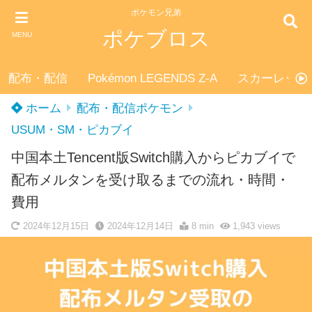
ポケモン兄弟
ポケブロス
MENU
配布・配信
Pokémon LEGENDS Z-A
スカーレット
ホーム
配布・配信ポケモン
USUM・SM・ピカブイ
中国本土Tencent版Switch購入からピカブイで
配布メルタンを受け取るまでの流れ・時間・
費用
2024年12月15日
2024年12月14日
8 min
1,943
views