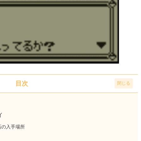
目次
イ
石の入手場所