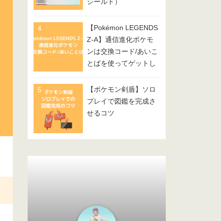
シールド）
【Pokémon LEGENDS
Z-A】通信進化ポケモ
ンは交換コード/あいこ
とばを使ってゲットし
てみよう
【ポケモン剣盾】ソロ
プレイで図鑑を完成さ
せるコツ