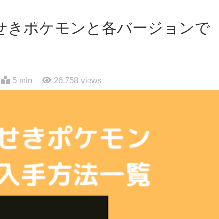
せきポケモンと各バージョンで
5 min
26,758
views