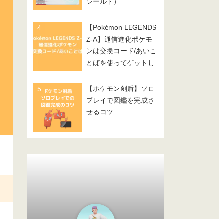
シールド）
【Pokémon LEGENDS
Z-A】通信進化ポケモ
ンは交換コード/あいこ
とばを使ってゲットし
てみよう
【ポケモン剣盾】ソロ
プレイで図鑑を完成さ
せるコツ