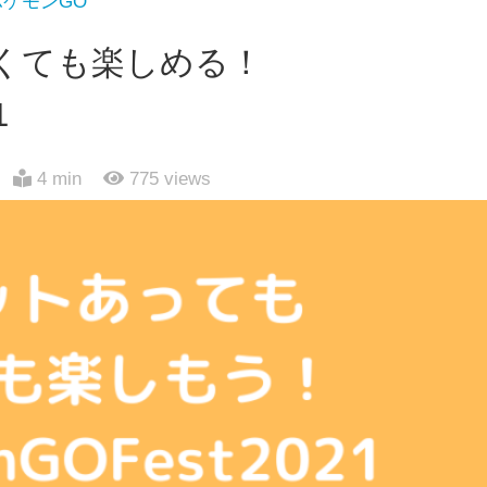
ポケモンGO
くても楽しめる！
1
4 min
775
views