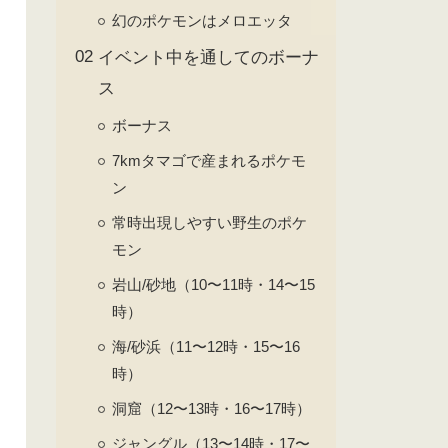
幻のポケモンはメロエッタ
イベント中を通してのボーナ
ス
ボーナス
7kmタマゴで産まれるポケモ
ン
常時出現しやすい野生のポケ
モン
岩山/砂地（10〜11時・14〜15
時）
海/砂浜（11〜12時・15〜16
時）
洞窟（12〜13時・16〜17時）
ジャングル（13〜14時・17〜