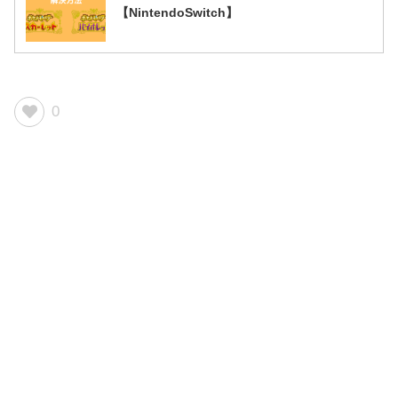
【NintendoSwitch】
0