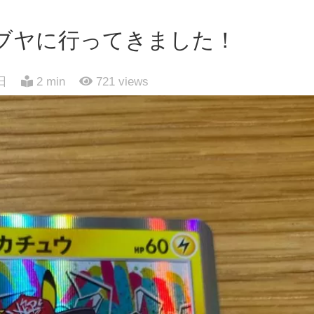
ブヤに行ってきました！
日
2 min
721
views