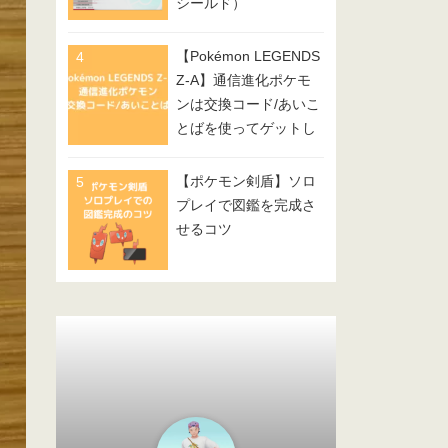
シールド）
【Pokémon LEGENDS
Z-A】通信進化ポケモ
ンは交換コード/あいこ
とばを使ってゲットし
てみよう
【ポケモン剣盾】ソロ
プレイで図鑑を完成さ
せるコツ