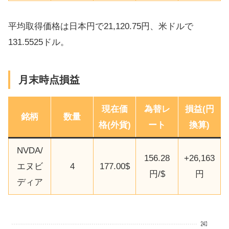
平均取得価格は日本円で21,120.75円、米ドルで
131.5525ドル。
月末時点損益
現在価
為替レ
損益(円
銘柄
数量
格(外貨)
ート
換算)
NVDA/
156.28
+26,163
エヌビ
4
177.00$
円/$
円
ディア