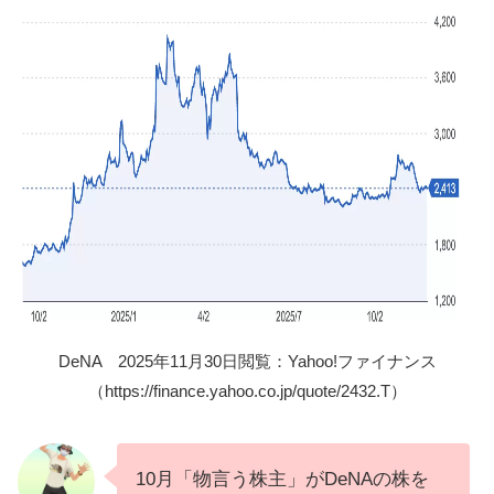
DeNA 2025年11月30日閲覧：Yahoo!ファイナンス
（https://finance.yahoo.co.jp/quote/2432.T）
10月「物言う株主」がDeNAの株を