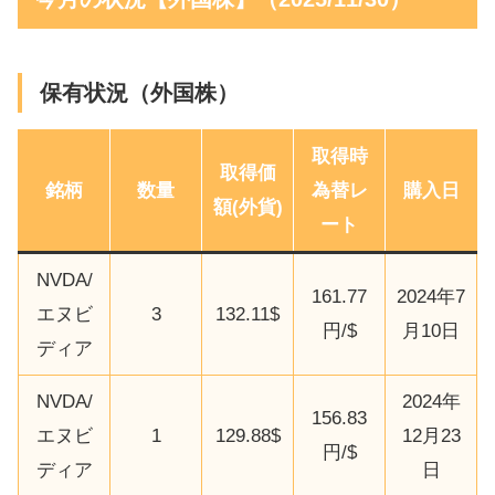
保有状況（外国株）
取得時
取得価
銘柄
数量
為替レ
購入日
額(外貨)
ート
NVDA/
161.77
2024年7
エヌビ
3
132.11$
円/$
月10日
ディア
NVDA/
2024年
156.83
エヌビ
1
129.88$
12月23
円/$
ディア
日