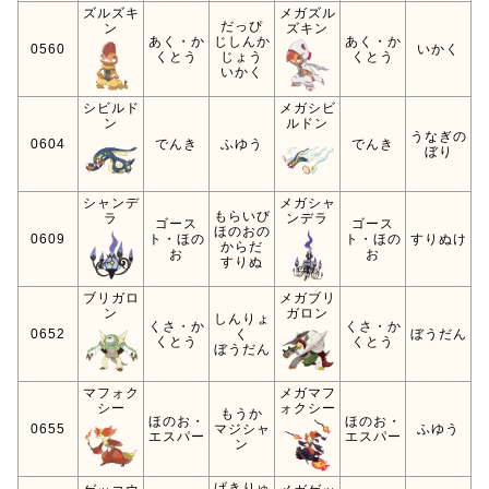
ズルズキ
メガズル
だっぴ
ン
ズキン
あく・か
じしんか
あく・か
0560
いかく
くとう
じょう
くとう
いかく
シビルド
メガシビ
ン
ルドン
うなぎの
0604
でんき
ふゆう
でんき
ぼり
シャンデ
メガシャ
もらいび
ラ
ンデラ
ゴース
ゴース
ほのおの
0609
ト・ほの
ト・ほの
すりぬけ
からだ
お
お
すりぬ
ブリガロ
メガブリ
ン
ガロン
しんりょ
くさ・か
くさ・か
0652
く
ぼうだん
くとう
くとう
ぼうだん
マフォク
メガマフ
シー
ォクシー
もうか
ほのお・
ほのお・
0655
マジシャ
ふゆう
エスパー
エスパー
ン
げきりゅ