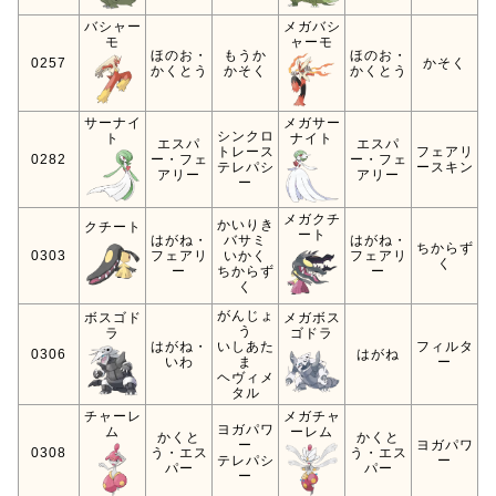
バシャー
メガバシ
モ
ャーモ
ほのお・
もうか
ほのお・
0257
かそく
かくとう
かそく
かくとう
サーナイ
メガサー
シンクロ
ト
ナイト
エスパ
エスパ
トレース
フェアリ
0282
ー・フェ
ー・フェ
テレパシ
ースキン
アリー
アリー
ー
メガクチ
かいりき
クチート
ート
はがね・
バサミ
はがね・
ちからず
0303
フェアリ
いかく
フェアリ
く
ー
ちからず
ー
く
がんじょ
ボスゴド
メガボス
う
ラ
ゴドラ
はがね・
いしあた
フィルタ
0306
はがね
いわ
ま
ー
ヘヴィメ
タル
チャーレ
メガチャ
ヨガパワ
ム
ーレム
かくと
かくと
ー
ヨガパワ
0308
う・エス
う・エス
テレパシ
ー
パー
パー
ー