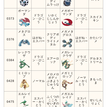
ディ
ムラっけ
ボーマン
メガボー
ダ
マンダ
ドラゴ
いかく
ドラゴ
スカイス
0373
ン・ひこ
じしんか
ン・ひこ
キン
う
じょう
う
メタグロ
メガメタ
クリアボ
ス
グロス
はがね・
ディ
はがね・
かたいツ
0376
エスパー
ライトメ
エスパー
メ
タル
レックウ
メガレッ
ザ
クウザ
ドラゴ
ドラゴ
エアーロ
デルタス
0384
ン・ひこ
ン・ひこ
ック
トリーム
う
う
ミミロッ
メガミミ
メロメロ
プ
ロップ
ボディ
ノーマ
きもった
0428
ノーマル
ぶきよう
ル・かく
ま
じゅうな
とう
ん
エルレイ
メガエル
ふくつの
ド
レイド
エスパ
エスパ
こころ
せいしん
0475
ー・かく
ー・かく
せいぎの
りょく
とう
とう
こころ