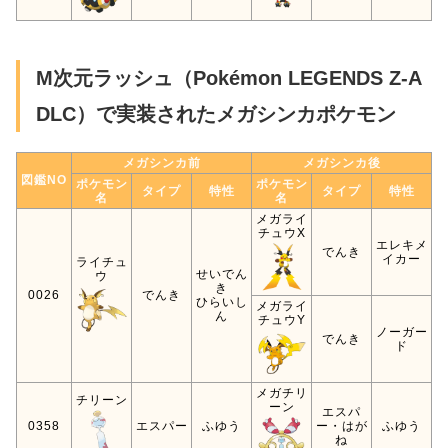
M次元ラッシュ（Pokémon LEGENDS Z-A
DLC）で実装されたメガシンカポケモン
メガシンカ前
メガシンカ後
図鑑NO
ポケモン
ポケモン
タイプ
特性
タイプ
特性
名
名
メガライ
チュウX
エレキメ
でんき
イカー
ライチュ
せいでん
ウ
き
0026
でんき
ひらいし
メガライ
ん
チュウY
ノーガー
でんき
ド
メガチリ
チリーン
ーン
エスパ
0358
エスパー
ふゆう
ー・はが
ふゆう
ね