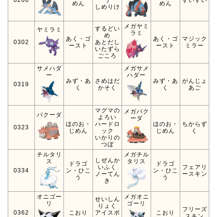
めん
めん
しめりけ
メガヤミ
するどい
ヤミラミ
ラミ
め
あく・ゴ
あく・ゴ
マジック
0302
あとだし
ースト
ースト
ミラー
いたずら
ごころ
サメハダ
メガサメ
ー
ハダー
みず・あ
さめはだ
みず・あ
がんじょ
0319
く
かそく
く
あご
マグマの
メガバク
バクーダ
よろい
ーダ
ほのお・
ハードロ
ほのお・
ちからず
0323
じめん
ック
じめん
く
いかりの
つぼ
チルタリ
メガチル
しぜんか
ス
タリス
ドラゴ
ドラゴ
いふく
フェアリ
0334
ン・ひこ
ン・ひこ
ノーてん
ースキン
う
う
き
オニゴー
メガオニ
せいしん
リ
ゴーリ
りょく
フリーズ
0362
こおり
アイスボ
こおり
スキン