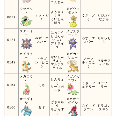
てんねん
ウツボッ
メガウツ
ようりょ
ト
ボット
くさ・ど
くそ
くさ・ど
とびだす
0071
く
くいしん
く
なかみ
ぼう
スターミ
メガスタ
はっこう
ー
ーミー
しぜんか
みず・エ
みず・エ
ちからも
0121
いふく
スパー
スパー
ち
アナライ
ズ
カイリュ
メガカイ
せいしん
ー
リュー
ドラゴ
ノーマ
りょく
マルチス
0149
ン・ひこ
ル・ひこ
マルチス
ケイル
う
う
ケイル
メガニウ
メガメガ
しんりょ
ム
ニウム
く
くさ・フ
メガソー
0154
くさ
リーフガ
ェアリー
ラー
ード
オーダイ
メガオー
げきりゅ
ル
ダイル
う
みず・ド
ドラゴン
0160
みず
ちからず
ラゴン
スキン
く