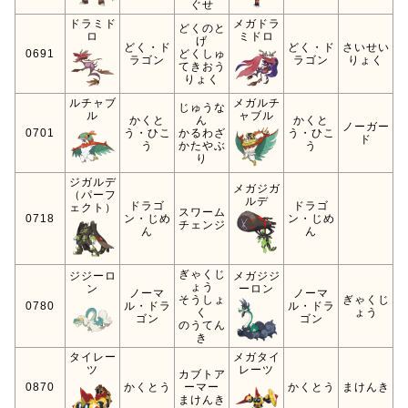
ぐせ
ドラミド
メガドラ
どくのと
ロ
ミドロ
げ
どく・ド
どく・ド
さいせい
0691
どくしゅ
ラゴン
ラゴン
りょく
てきおう
りょく
ルチャブ
メガルチ
じゅうな
ル
ャブル
かくと
ん
かくと
ノーガー
0701
う・ひこ
かるわざ
う・ひこ
ド
う
かたやぶ
う
り
ジガルデ
メガジガ
（パーフ
ルデ
ドラゴ
ドラゴ
ェクト）
スワーム
0718
ン・じめ
ン・じめ
チェンジ
ん
ん
ぎゃくじ
ジジーロ
メガジジ
ょう
ン
ーロン
ノーマ
ノーマ
そうしょ
ぎゃくじ
0780
ル・ドラ
ル・ドラ
く
ょう
ゴン
ゴン
のうてん
き
タイレー
メガタイ
ツ
レーツ
カブトア
0870
かくとう
ーマー
かくとう
まけんき
まけんき