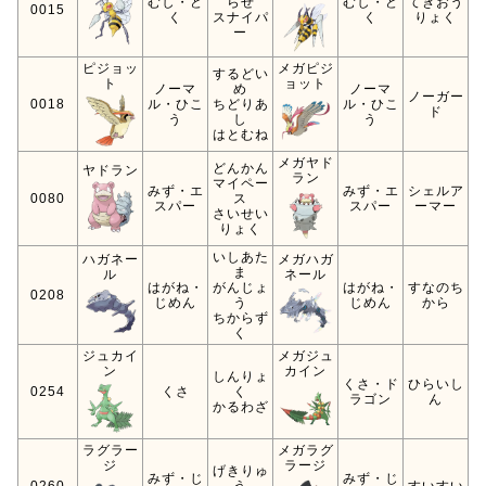
むし・ど
らせ
むし・ど
てきおう
0015
く
スナイパ
く
りょく
ー
ピジョッ
メガピジ
するどい
ト
ョット
ノーマ
め
ノーマ
ノーガー
0018
ル・ひこ
ちどりあ
ル・ひこ
ド
う
し
う
はとむね
メガヤド
どんかん
ヤドラン
ラン
マイペー
みず・エ
みず・エ
シェルア
0080
ス
スパー
スパー
ーマー
さいせい
りょく
いしあた
ハガネー
メガハガ
ま
ル
ネール
はがね・
がんじょ
はがね・
すなのち
0208
じめん
う
じめん
から
ちからず
く
ジュカイ
メガジュ
ン
カイン
しんりょ
くさ・ド
ひらいし
0254
くさ
く
ラゴン
ん
かるわざ
ラグラー
メガラグ
ジ
ラージ
げきりゅ
みず・じ
みず・じ
0260
う
すいすい