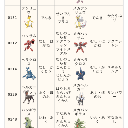
デンリュ
メガデン
ウ
リュウ
せいでん
かたやぶ
0181
でんき
き
でんき
り
プラス
むしのし
メガハッ
ハッサム
らせ
サム
むし・は
テクニシ
むし・は
テクニシ
0212
がね
ャン
がね
ャン
ライトメ
タル
むしのし
ヘラクロ
メガヘラ
らせ
ス
クロス
むし・か
こんじょ
むし・か
スキルリ
0214
くとう
う
くとう
ンク
じしんか
じょう
メガヘル
ヘルガー
はやおき
ガー
あく・ほ
もらいび
あく・ほ
サンパワ
0229
のお
きんちょ
のお
ー
うかん
バンギラ
メガバン
すなあら
ス
ギラス
いわ・あ
し
いわ・あ
すなあら
0248
く
きんちょ
く
し
うかん