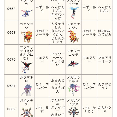
ゲッコウ
メガゲッ
う
ガ
コウガ
みず・あ
へんげん
みず・あ
へんげん
0658
く
じざい
く
じざい
きずなへ
んげ
とうそう
カエンジ
メガカエ
しん
シ
ンジシ
ほのお・
きんちょ
ほのお・
ほのおの
0668
ノーマル
うかん
ノーマル
たてがみ
じしんか
じょう
フラエッ
テ（えい
メガフラ
フラワー
えんのは
エッテ
フェアリ
ベール
フェアリ
フェアリ
な）
0670
ー
きょうせ
ー
ーオーラ
い
カラマネ
メガカラ
あまのじ
ロ
マネロ
あく・エ
ゃく
あく・エ
あまのじ
0687
スパー
きゅうば
スパー
ゃく
ん
かたいつ
ガメノデ
メガガメ
め
ス
ノデス
いわ・み
スナイパ
いわ・か
かたいツ
0689
ず
ー
くとう
メ
わるいて