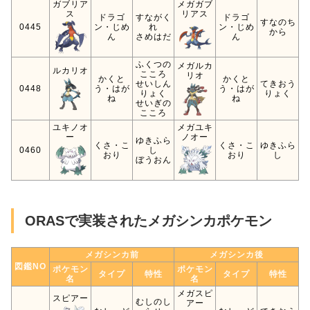
ガブリア
メガガブ
ス
リアス
ドラゴ
すながく
ドラゴ
すなのち
0445
ン・じめ
れ
ン・じめ
から
ん
さめはだ
ん
ふくつの
メガルカ
ルカリオ
こころ
リオ
かくと
かくと
せいしん
てきおう
0448
う・はが
う・はが
りょく
りょく
ね
ね
せいぎの
こころ
ユキノオ
メガユキ
ー
ノオー
ゆきふら
くさ・こ
くさ・こ
ゆきふら
0460
し
おり
おり
し
ぼうおん
ORASで実装されたメガシンカポケモン
メガシンカ前
メガシンカ後
図鑑NO
ポケモン
ポケモン
タイプ
特性
タイプ
特性
名
名
メガスピ
スピアー
むしのし
アー