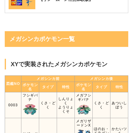
メガシンカポケモン一覧
XYで実装されたメガシンカポケモン
メガシンカ前
メガシンカ後
図鑑NO
ポケモン
ポケモン
タイプ
特性
タイプ
特性
名
名
フシギバ
メガフシ
しんりょ
ナ
ギバナ
くさ・ど
く
くさ・ど
あついし
0003
く
ようりょ
く
ぼう
くそ
メガリザ
ードンX
ほのお・
かたいツ
ドラゴン
メ