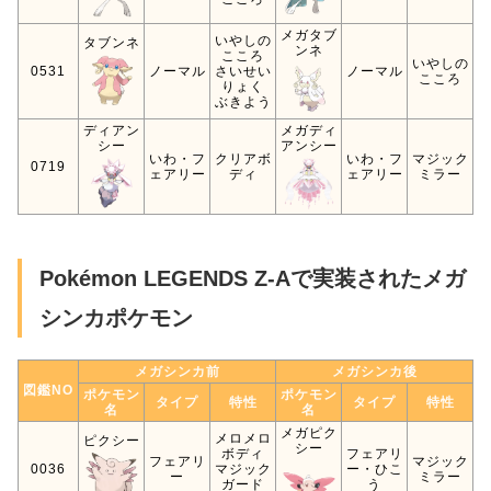
メガタブ
いやしの
タブンネ
ンネ
こころ
いやしの
0531
ノーマル
さいせい
ノーマル
こころ
りょく
ぶきよう
ディアン
メガディ
シー
アンシー
いわ・フ
クリアボ
いわ・フ
マジック
0719
ェアリー
ディ
ェアリー
ミラー
Pokémon LEGENDS Z-Aで実装されたメガ
シンカポケモン
メガシンカ前
メガシンカ後
図鑑NO
ポケモン
ポケモン
タイプ
特性
タイプ
特性
名
名
メガピク
メロメロ
ピクシー
シー
ボディ
フェアリ
フェアリ
マジック
0036
マジック
ー・ひこ
ー
ミラー
ガード
う