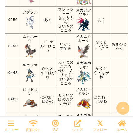
プレッシ
メガアブ
アブソル
ャー
ソルZ
きょうう
0359
あく
あく
ん
せいぎの
こころ
ムクホー
メガムク
ク
ホーク
ノーマ
かくと
いかく
あまのじ
0398
ル・ひこ
う・ひこ
すてみ
ゃく
う
う
ふくつの
メガルカ
ルカリオ
こころ
リオZ
かくと
かくと
せいしん
0448
う・はが
う・はが
りょく
ね
ね
せいぎの
こころ
ヒードラ
メガヒー
ン
ドラン
もらいび
ほのお・
ほのお・
0485
ほのおの
はがね
はがね
からだ
メガゴル
てつのこ
ゴルーグ
ーグ
ぶし
じめん・
じめん・
ふかしの
0623
ぶきよう
ゴースト
ゴースト
こぶし
ノーガー
メニュー
配信ポケ
SV
シェア
フォロー
ホーム