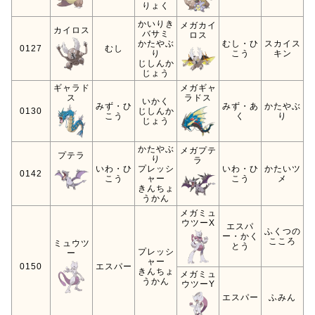
りょく
かいりき
メガカイ
カイロス
バサミ
ロス
かたやぶ
むし・ひ
スカイス
0127
むし
り
こう
キン
じしんか
じょう
ギャラド
メガギャ
ス
ラドス
いかく
みず・ひ
みず・あ
かたやぶ
0130
じしんか
こう
く
り
じょう
かたやぶ
メガプテ
プテラ
り
ラ
いわ・ひ
プレッシ
いわ・ひ
かたいツ
0142
こう
ャー
こう
メ
きんちょ
うかん
メガミュ
ウツーX
エスパ
ふくつの
ー・かく
こころ
ミュウツ
とう
プレッシ
ー
ャー
0150
エスパー
きんちょ
メガミュ
うかん
ウツーY
エスパー
ふみん