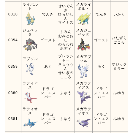
ライボル
メガライ
せいでん
ト
ボルト
き
0310
でんき
ひらいし
でんき
いかく
ん
マイナス
ジュペッ
メガジュ
ふみん
タ
ペッタ
おみとお
いたずら
0354
ゴースト
し
ゴースト
ごころ
のろわれ
ボディ
プレッシ
メガアブ
アブソル
ャー
ソル
きょうう
マジック
0359
あく
あく
ん
ミラー
せいぎの
こころ
ラティア
メガラテ
ス
ィアス
ドラゴ
ドラゴ
0380
ン・エス
ふゆう
ン・エス
ふゆう
パー
パー
ラティオ
メガラテ
ス
ィオス
ドラゴ
ドラゴ
0381
ン・エス
ふゆう
ン・エス
ふゆう
パー
パー