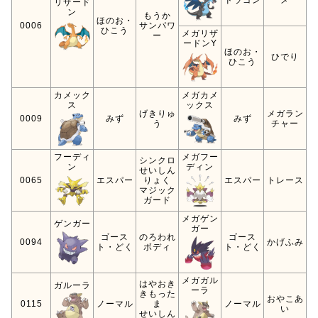
リザード
ン
もうか
ほのお・
0006
サンパワ
ひこう
メガリザ
ー
ードンY
ほのお・
ひでり
ひこう
カメック
メガカメ
ス
ックス
げきりゅ
メガラン
0009
みず
みず
う
チャー
フーディ
メガフー
シンクロ
ン
ディン
せいしん
0065
エスパー
りょく
エスパー
トレース
マジック
ガード
メガゲン
ゲンガー
ガー
ゴース
のろわれ
ゴース
0094
かげふみ
ト・どく
ボディ
ト・どく
メガガル
はやおき
ガルーラ
ーラ
きもった
おやこあ
0115
ノーマル
ま
ノーマル
い
せいしん