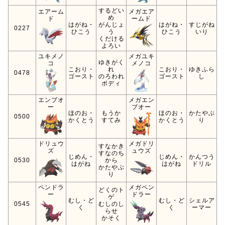
するどい
エアーム
メガエア
め
ド
ームド
はがね・
がんじょ
はがね・
すじがね
0227
ひこう
う
ひこう
いり
くだける
よろい
ユキメノ
メガユキ
ゆきがく
コ
メノコ
こおり・
れ
こおり・
ゆきふら
0478
ゴースト
のろわれ
ゴースト
し
ボディ
エンブオ
メガエン
ー
ブオー
ほのお・
もうか
ほのお・
かたやぶ
0500
かくとう
すてみ
かくとう
り
ドリュウ
メガドリ
すなかき
ズ
ュウズ
すなのち
じめん・
じめん・
かんつう
0530
から
はがね
はがね
ドリル
かたやぶ
り
ペンドラ
メガペン
どくのト
ー
ドラー
ゲ
むし・ど
むし・ど
シェルア
0545
むしのし
く
く
ーマー
らせ
かそく