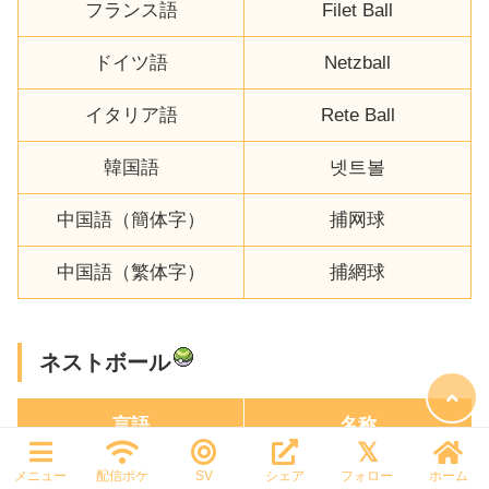
フランス語
Filet Ball
ドイツ語
Netzball
イタリア語
Rete Ball
韓国語
넷트볼
中国語（簡体字）
捕网球
中国語（繁体字）
捕網球
ネストボール
言語
名称
メニュー
配信ポケ
SV
シェア
フォロー
ホーム
英語
Nest Ball