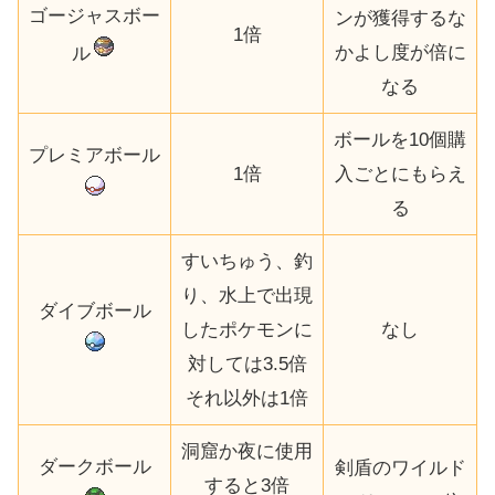
ゴージャスボー
ンが獲得するな
1倍
かよし度が倍に
ル
なる
ボールを10個購
プレミアボール
1倍
入ごとにもらえ
る
すいちゅう、釣
り、水上で出現
ダイブボール
したポケモンに
なし
対しては3.5倍
それ以外は1倍
洞窟か夜に使用
ダークボール
剣盾のワイルド
すると3倍