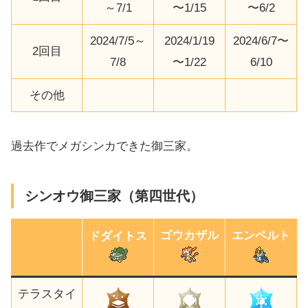
～7/1
〜1/15
〜6/2
2024/7/5～
2024/1/19
2024/6/7〜
2回目
7/8
〜1/22
6/10
その他
過去作でメガシンカできた御三家。
シンオウ御三家（第四世代）
ゴウカザル
エンペルト
ドダイトス
テラスタイ