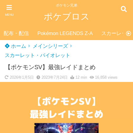
ポケモン兄弟
ポケブロス
MENU
配布・配信
Pokémon LEGENDS Z-A
スカーレット
ホーム
メインシリーズ
スカーレット・バイオレット
【ポケモンSV】最強レイドまとめ
2026年1月5日
2023年7月24日
12 min
16,858
views