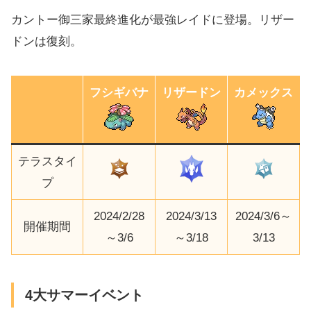
カントー御三家最終進化が最強レイドに登場。リザー
ドンは復刻。
フシギバナ
リザードン
カメックス
テラスタイ
プ
2024/2/28
2024/3/13
2024/3/6～
開催期間
～3/6
～3/18
3/13
4大サマーイベント