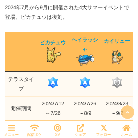
2024年7月から9月に開催された4大サマーイベントで
登場。ピカチュウは復刻。
ヘイラッシ
カイリュー
ピカチュウ
ャ
テラスタイ
プ
2024/7/12
2024/7/26
2024/8/23
開催期間
～7/26
～8/9
～9/2
ピカチュウはちっちゃい証がつけられなくなった。な
ぜ？
メニュー
配信ポケ
SV
シェア
フォロー
ホーム